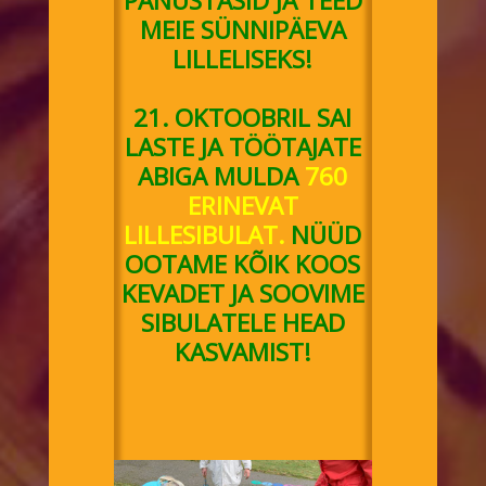
PANUSTASID JA TEED
MEIE SÜNNIPÄEVA
LILLELISEKS!
21. OKTOOBRIL SAI
LASTE JA TÖÖTAJATE
ABIGA MULDA
760
ERINEVAT
LILLESIBULAT.
NÜÜD
OOTAME KÕIK KOOS
KEVADET JA SOOVIME
SIBULATELE HEAD
KASVAMIST!