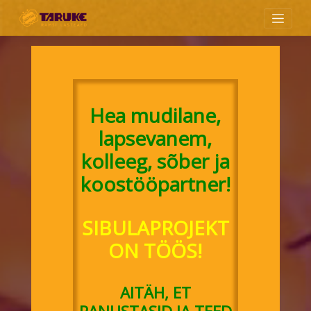
Skip
to
content
Hea mudilane,
lapsevanem,
kolleeg, sõber ja
koostööpartner!
SIBULAPROJEKT
ON TÖÖS!
AITÄH, ET